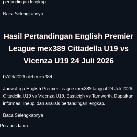
pertandingan lengkap.
Baca Selengkapnya
Hasil Pertandingan English Premier
League mex389 Cittadella U19 vs
Vicenza U19 24 Juli 2026
07/24/2026
oleh
mex389
Jadwal liga English Premier League mex389 tanggal 24 Juli 2026:
Cittadella U19 vs Vicenza U19, Eastleigh vs Tamworth. Dapatkan
informasi lineup, dan analisis pertandingan lengkap.
Baca Selengkapnya
Pos-pos lama
Navigasi