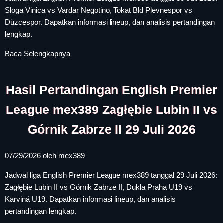
Sloga Vinica vs Vardar Negotino, Tokat Bld Plevnespor vs
Düzcespor. Dapatkan informasi lineup, dan analisis pertandingan
lengkap.
Baca Selengkapnya
Hasil Pertandingan English Premier
League mex389 Zagłębie Lubin II vs
Górnik Zabrze II 29 Juli 2026
07/29/2026
oleh
mex389
Jadwal liga English Premier League mex389 tanggal 29 Juli 2026:
Zagłębie Lubin II vs Górnik Zabrze II, Dukla Praha U19 vs
Karviná U19. Dapatkan informasi lineup, dan analisis
pertandingan lengkap.