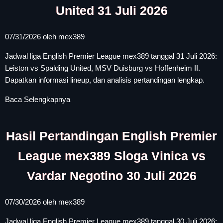
United 31 Juli 2026
07/31/2026
oleh
mex389
Jadwal liga English Premier League mex389 tanggal 31 Juli 2026:
Leiston vs Spalding United, MSV Duisburg vs Hoffenheim II.
Dapatkan informasi lineup, dan analisis pertandingan lengkap.
Baca Selengkapnya
Hasil Pertandingan English Premier
League mex389 Sloga Vinica vs
Vardar Negotino 30 Juli 2026
07/30/2026
oleh
mex389
Jadwal liga English Premier League mex389 tanggal 30 Juli 2026: