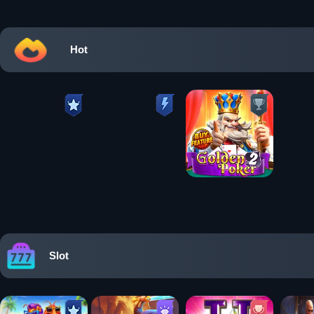
Hot
Slot