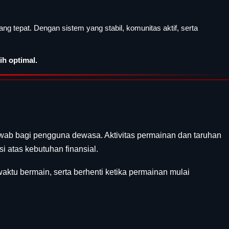
yang tepat. Dengan sistem yang stabil, komunitas aktif, serta
h optimal.
ab bagi pengguna dewasa. Aktivitas permainan dan taruhan
i atas kebutuhan finansial.
ktu bermain, serta berhenti ketika permainan mulai