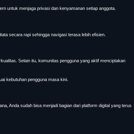
ern untuk menjaga privasi dan kenyamanan setiap anggota.
a secara rapi sehingga navigasi terasa lebih efisien.
ualitas. Selain itu, komunitas pengguna yang aktif menciptakan
uai kebutuhan pengguna masa kini.
 Anda sudah bisa menjadi bagian dari platform digital yang terus