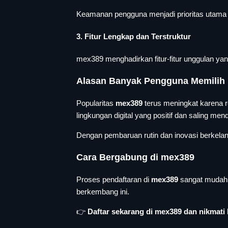
Keamanan pengguna menjadi prioritas utama 
3. Fitur Lengkap dan Terstruktur
mex389 menghadirkan fitur-fitur unggulan yan
Alasan Banyak Pengguna Memilih
Popularitas
mex389
terus meningkat karena r
lingkungan digital yang positif dan saling me
Dengan pembaruan rutin dan inovasi berkela
Cara Bergabung di mex389
Proses pendaftaran di
mex389
sangat mudah d
berkembang ini.
👉
Daftar sekarang di mex389 dan nikmati