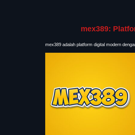
mex389: Platfo
mex389
adalah platform digital modern denga