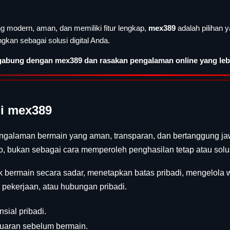
ng modern, aman, dan memiliki fitur lengkap,
mex389
adalah pilihan 
an sebagai solusi digital Anda.
abung dengan mex389 dan rasakan pengalaman online yang lebi
i mex389
alaman bermain yang aman, transparan, dan bertanggung jaw
o, bukan sebagai cara memperoleh penghasilan tetap atau solus
bermain secara sadar, menetapkan batas pribadi, mengelola wa
pekerjaan, atau hubungan pribadi.
ial pribadi.
luaran sebelum bermain.