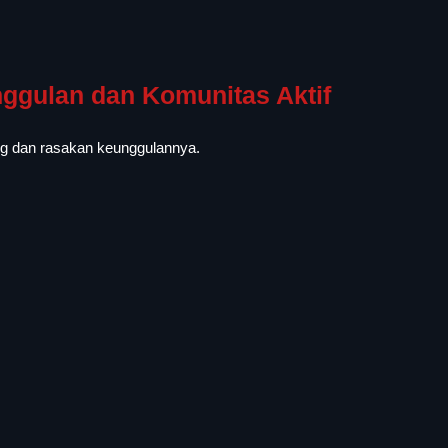
ggulan dan Komunitas Aktif
ang dan rasakan keunggulannya.