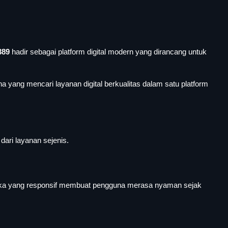
389
hadir sebagai platform digital modern yang dirancang untuk
a yang mencari layanan digital berkualitas dalam satu platform
ri layanan sejenis.
muka yang responsif membuat pengguna merasa nyaman sejak