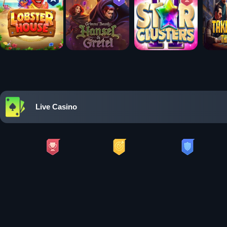
Live Casino