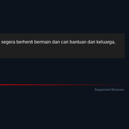
segera berhenti bermain dan cari bantuan dari keluarga,
Supported Browser