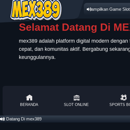
itahuan : Situs Resmi Menampilkan Game Slot dan Result Update T
Selamat Datang Di
ME
mex389 adalah platform digital modern dengan f
cepat, dan komunitas aktif. Bergabung sekaran
keunggulannya.
BERANDA
SLOT ONLINE
SPORTS B
atang Di mex389