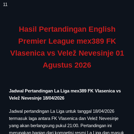
11
Hasil Pertandingan English
Premier League mex389 FK
Vlasenica vs Velež Nevesinje 01
Agustus 2026
Jadwal Pertandingan La Liga mex389 FK Vlasenica vs
Velež Nevesinje 18/04/2026
Jadwal pertandingan La Liga untuk tanggal 18/04/2026
termasuk laga antara FK Vlasenica dan Velež Nevesinje
yang akan berlangsung pukul 21:00. Pertandingan ini
merupakan bagian dari kompetisi resmi La Liga dan masuk