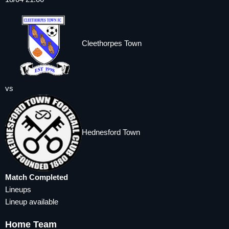
Cleethorpes Town
vs
Hednesford Town
Match Completed
Lineups
Lineup available
Home Team