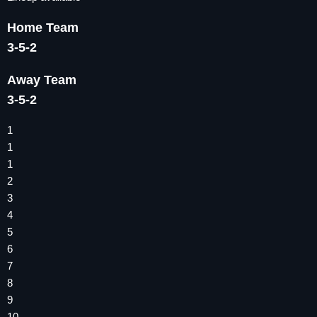
Home Team
3-5-2
Away Team
3-5-2
1
1
1
2
3
4
5
6
7
8
9
10