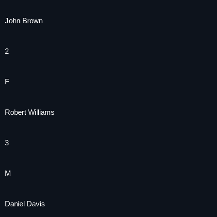
John Brown
2
F
Robert Williams
3
M
Daniel Davis