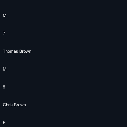
M
7
Thomas Brown
M
8
Chris Brown
F