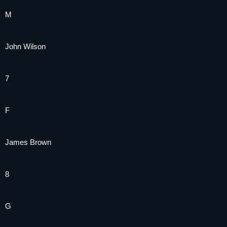
M
John Wilson
7
F
James Brown
8
G