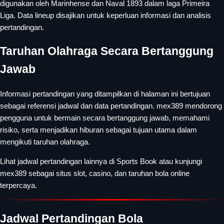
digunakan oleh Marinhense dan Naval 1893 dalam laga Primeira
Liga. Data lineup disajikan untuk keperluan informasi dan analisis
pertandingan.
Taruhan Olahraga Secara Bertanggung
Jawab
Informasi pertandingan yang ditampilkan di halaman ini bertujuan
sebagai referensi jadwal dan data pertandingan. mex389 mendorong
pengguna untuk bermain secara bertanggung jawab, memahami
risiko, serta menjadikan hiburan sebagai tujuan utama dalam
mengikuti taruhan olahraga.
Lihat jadwal pertandingan lainnya di
Sports Book
atau kunjungi
mex389
sebagai situs slot, casino, dan taruhan bola online
terpercaya.
Jadwal Pertandingan Bola