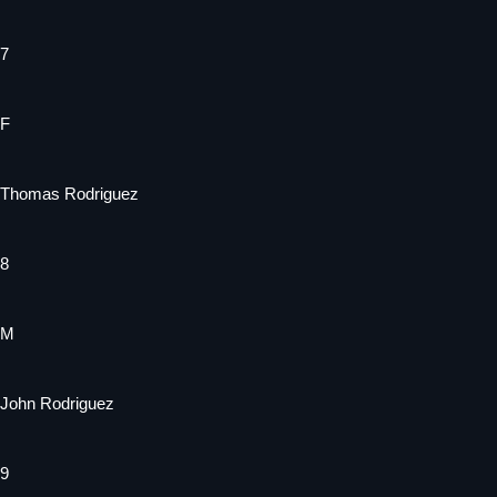
7
F
Thomas Rodriguez
8
M
John Rodriguez
9