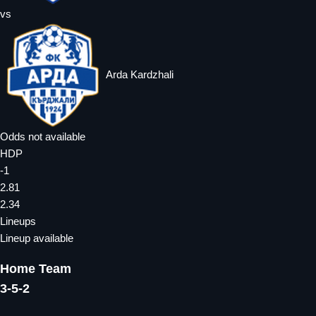
vs
Arda Kardzhali
Odds not available
HDP
-1
2.81
2.34
Lineups
Lineup available
Home Team
3-5-2