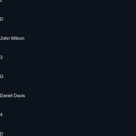
D
John Wilson
3
G
Daniel Davis
4
D