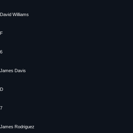
David Williams
F
6
James Davis
D
7
James Rodriguez