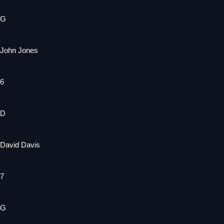
G
John Jones
6
D
David Davis
7
G