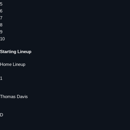
5
6
7
8
9
10
Starting Lineup
Home Lineup
1
Thomas Davis
D