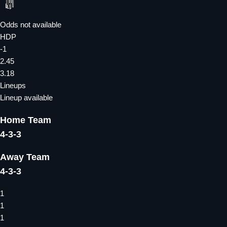
Odds not available
HDP
-1
2.45
3.18
Lineups
Lineup available
Home Team
4-3-3
Away Team
4-3-3
1
1
1