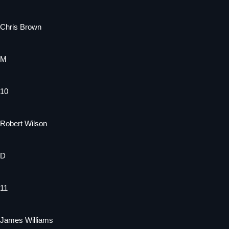
Chris Brown
M
10
Robert Wilson
D
11
James Williams