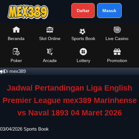
Daftar
Masuk
Beranda
Slot Online
Sports Book
Live Casino
Poker
Arcade
Lottery
Promotion
 mex389
Jadwal Pertandingan Liga English
Premier League mex389 Marinhense
vs Naval 1893 04 Maret 2026
03/04/2026
Sports Book