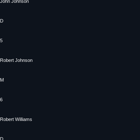
John Johnson
D
5
Robert Johnson
M
6
Robert Williams
D