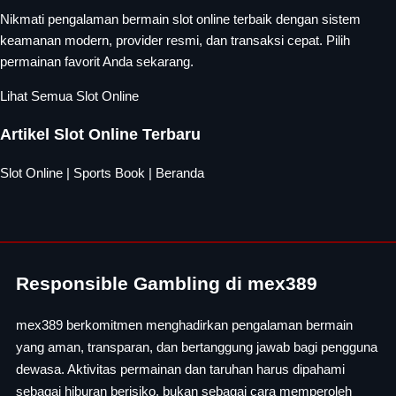
Nikmati pengalaman bermain slot online terbaik dengan sistem
keamanan modern, provider resmi, dan transaksi cepat. Pilih
permainan favorit Anda sekarang.
Lihat Semua Slot Online
Artikel Slot Online Terbaru
Slot Online
|
Sports Book
|
Beranda
Responsible Gambling di mex389
mex389 berkomitmen menghadirkan pengalaman bermain
yang aman, transparan, dan bertanggung jawab bagi pengguna
dewasa. Aktivitas permainan dan taruhan harus dipahami
sebagai hiburan berisiko, bukan sebagai cara memperoleh