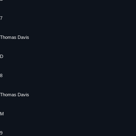
7
Thomas Davis
D
8
Thomas Davis
M
9