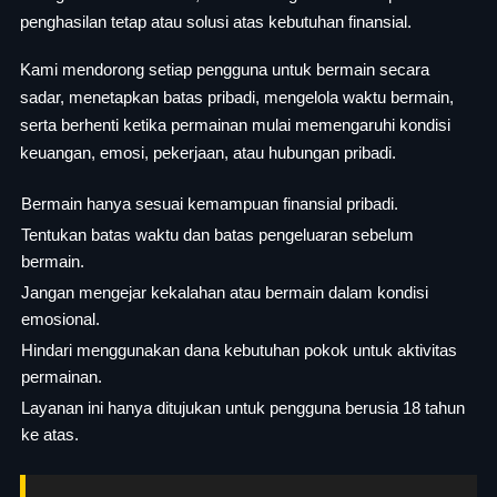
penghasilan tetap atau solusi atas kebutuhan finansial.
Kami mendorong setiap pengguna untuk bermain secara
sadar, menetapkan batas pribadi, mengelola waktu bermain,
serta berhenti ketika permainan mulai memengaruhi kondisi
keuangan, emosi, pekerjaan, atau hubungan pribadi.
Bermain hanya sesuai kemampuan finansial pribadi.
Tentukan batas waktu dan batas pengeluaran sebelum
bermain.
Jangan mengejar kekalahan atau bermain dalam kondisi
emosional.
Hindari menggunakan dana kebutuhan pokok untuk aktivitas
permainan.
Layanan ini hanya ditujukan untuk pengguna berusia 18 tahun
ke atas.