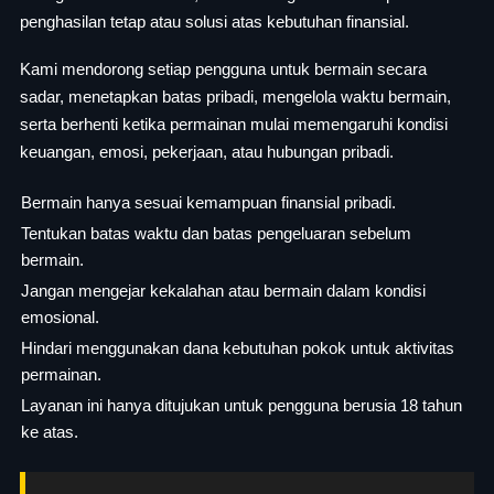
penghasilan tetap atau solusi atas kebutuhan finansial.
Kami mendorong setiap pengguna untuk bermain secara
sadar, menetapkan batas pribadi, mengelola waktu bermain,
serta berhenti ketika permainan mulai memengaruhi kondisi
keuangan, emosi, pekerjaan, atau hubungan pribadi.
Bermain hanya sesuai kemampuan finansial pribadi.
Tentukan batas waktu dan batas pengeluaran sebelum
bermain.
Jangan mengejar kekalahan atau bermain dalam kondisi
emosional.
Hindari menggunakan dana kebutuhan pokok untuk aktivitas
permainan.
Layanan ini hanya ditujukan untuk pengguna berusia 18 tahun
ke atas.