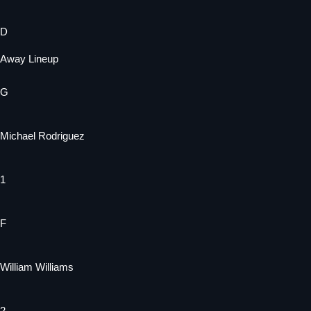
D
Away Lineup
G
Michael Rodriguez
1
F
William Williams
2