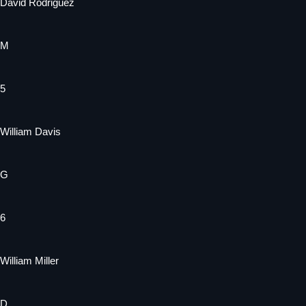
David Rodriguez
M
5
William Davis
G
6
William Miller
D