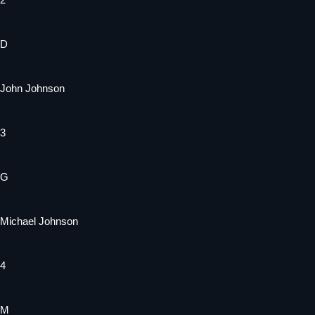
D
John Johnson
3
G
Michael Johnson
4
M