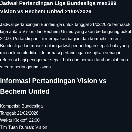
Jadwal Pertandingan Liga Bundesliga mex389
Vision vs Bechem United 21/02/2026
Jadwal pertandingan Bundesliga untuk tanggal 21/02/2026 termasuk
laga antara Vision dan Bechem United yang akan berlangsung pukul
22:00. Pertandingan ini merupakan bagian dari kompetisi resmi
Bundesliga dan masuk dalam jadwal pertandingan sepak bola yang
menarik untuk diikuti. Informasi pertandingan disajikan sebagai
referensi bagi penggemar sepak bola dan pemain taruhan olahraga
secara bertanggung jawab.
Informasi Pertandingan Vision vs
Bechem United
Kompetisi: Bundesliga
Tanggal: 21/02/2026
Waktu Kickoff: 22:00
Tim Tuan Rumah: Vision