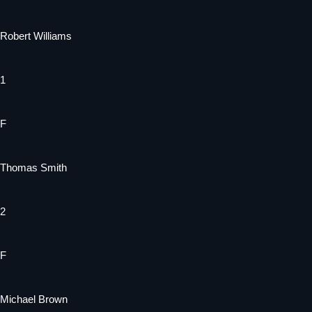
Robert Williams
1
F
Thomas Smith
2
F
Michael Brown