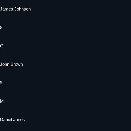
James Johnson
8
G
John Brown
9
M
Daniel Jones