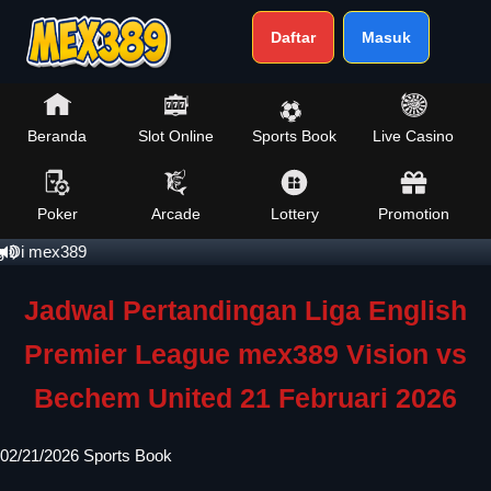
Daftar
Masuk
Beranda
Slot Online
Sports Book
Live Casino
Poker
Arcade
Lottery
Promotion
 mex389
Jadwal Pertandingan Liga English
Premier League mex389 Vision vs
Bechem United 21 Februari 2026
02/21/2026
Sports Book