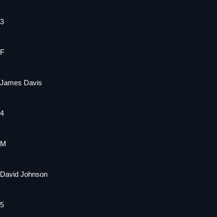
3
F
James Davis
4
M
David Johnson
5