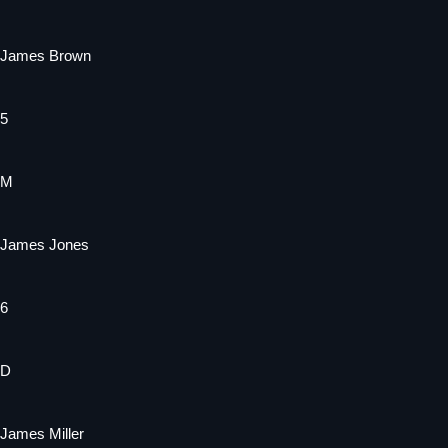
James Brown
5
M
James Jones
6
D
James Miller