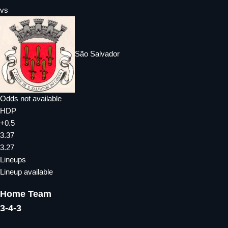
vs
São Salvador
Odds not available
HDP
+0.5
3.37
3.27
Lineups
Lineup available
Home Team
3-4-3