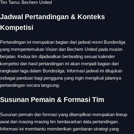
Tim Tamu: Bechem United
Jadwal Pertandingan & Konteks
Kompetisi
Pertandingan ini merupakan bagian dari jadwal resmi Bundesliga
yang mempertemukan Vision dan Bechem United pada musim
berjalan. Kedua tim dijadwalkan bertanding sesuai kalender
kompetisi dan hasil pertandingan ini akan menjadi bagian dari
rangkaian laga dalam Bundesliga. Informasi jadwal ini ditujukan
sebagai panduan bagi pengguna yang ingin mengikuti jalannya
pertandingan secara langsung.
Susunan Pemain & Formasi Tim
Susunan pemain dan formasi yang ditampilkan merupakan lineup
awal dari masing-masing tim berdasarkan data pertandingan.
Informasi ini membantu memberikan gambaran strategi yang