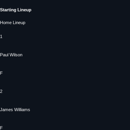
Starting Lineup
Home Lineup
1
Paul Wilson
F
2
James Williams
F