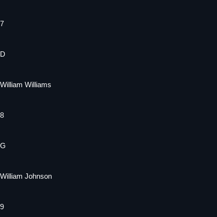
7
D
William Williams
8
G
William Johnson
9