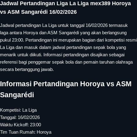
Jadwal Pertandingan Liga La Liga mex389 Horoya
vs ASM Sangarédi 16/02/2026
Jadwal pertandingan La Liga untuk tanggal 16/02/2026 termasuk
laga antara Horoya dan ASM Sangarédi yang akan berlangsung
pukul 23:00. Pertandingan ini merupakan bagian dari kompetisi resmi
La Liga dan masuk dalam jadwal pertandingan sepak bola yang
menarik untuk diikuti. Informasi pertandingan disajikan sebagai
referensi bagi penggemar sepak bola dan pemain taruhan olahraga
secara bertanggung jawab.
Informasi Pertandingan Horoya vs ASM
Sangarédi
Kompetisi: La Liga
Tanggal: 16/02/2026
Waktu Kickoff: 23:00
Tim Tuan Rumah: Horoya