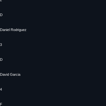
D
Daniel Rodriguez
3
D
David Garcia
4
F