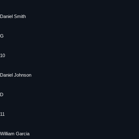
Daniel Smith
G
10
Daniel Johnson
D
11
William Garcia