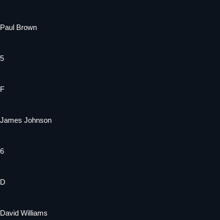
Paul Brown
5
F
James Johnson
6
D
David Williams