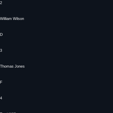
2
William Wilson
D
3
Thomas Jones
F
4