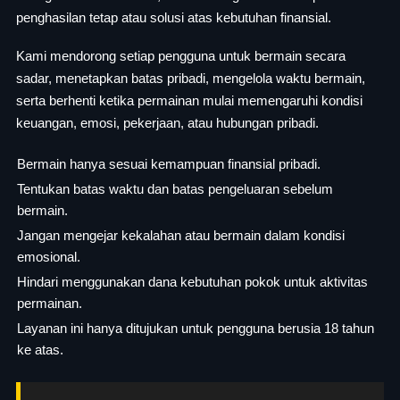
penghasilan tetap atau solusi atas kebutuhan finansial.
Kami mendorong setiap pengguna untuk bermain secara
sadar, menetapkan batas pribadi, mengelola waktu bermain,
serta berhenti ketika permainan mulai memengaruhi kondisi
keuangan, emosi, pekerjaan, atau hubungan pribadi.
Bermain hanya sesuai kemampuan finansial pribadi.
Tentukan batas waktu dan batas pengeluaran sebelum
bermain.
Jangan mengejar kekalahan atau bermain dalam kondisi
emosional.
Hindari menggunakan dana kebutuhan pokok untuk aktivitas
permainan.
Layanan ini hanya ditujukan untuk pengguna berusia 18 tahun
ke atas.