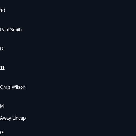
10
Paul Smith
D
11
Chris Wilson
M
Away Lineup
G