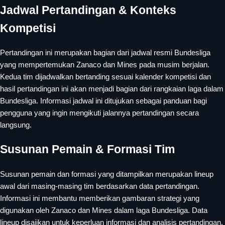
Jadwal Pertandingan & Konteks
Kompetisi
Pertandingan ini merupakan bagian dari jadwal resmi Bundesliga
yang mempertemukan Zanaco dan Mines pada musim berjalan.
Kedua tim dijadwalkan bertanding sesuai kalender kompetisi dan
hasil pertandingan ini akan menjadi bagian dari rangkaian laga dalam
Bundesliga. Informasi jadwal ini ditujukan sebagai panduan bagi
pengguna yang ingin mengikuti jalannya pertandingan secara
langsung.
Susunan Pemain & Formasi Tim
Susunan pemain dan formasi yang ditampilkan merupakan lineup
awal dari masing-masing tim berdasarkan data pertandingan.
Informasi ini membantu memberikan gambaran strategi yang
digunakan oleh Zanaco dan Mines dalam laga Bundesliga. Data
lineup disajikan untuk keperluan informasi dan analisis pertandingan.