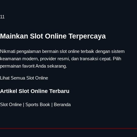
11
Mainkan Slot Online Terpercaya
Nikmati pengalaman bermain slot online terbaik dengan sistem
keamanan modern, provider resmi, dan transaksi cepat. Pilih
permainan favorit Anda sekarang.
Lihat Semua Slot Online
Artikel Slot Online Terbaru
Slot Online
|
Sports Book
|
Beranda