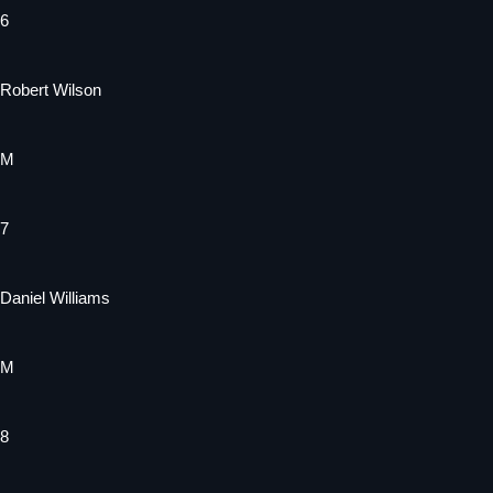
6
Robert Wilson
M
7
Daniel Williams
M
8