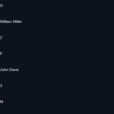
G
William Miller
2
F
John Davis
3
M