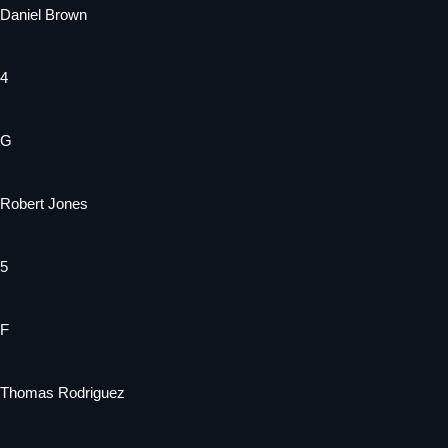
Daniel Brown
4
G
Robert Jones
5
F
Thomas Rodriguez