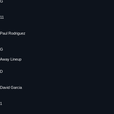
G
11
Paul Rodriguez
G
Away Lineup
D
David Garcia
1