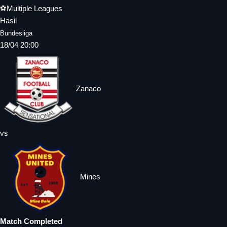
⚽
Multiple Leagues
Hasil
Bundesliga
18/04 20:00
Zanaco
vs
Mines
Match Completed