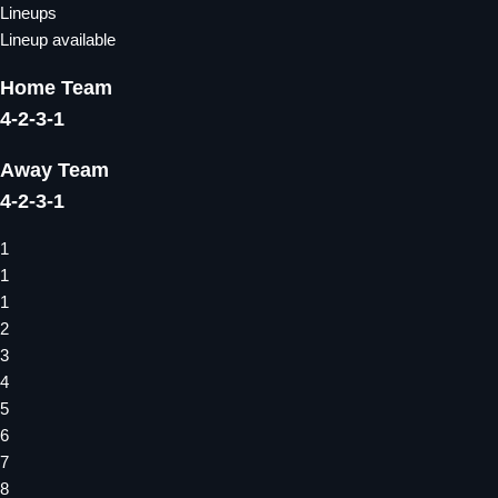
Lineups
Lineup available
Home Team
4-2-3-1
Away Team
4-2-3-1
1
1
1
2
3
4
5
6
7
8