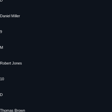
D
Daniel Miller
9
M
Robert Jones
10
D
Thomas Brown