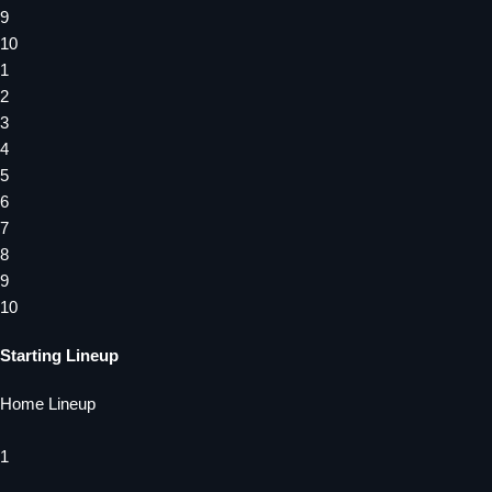
9
10
1
2
3
4
5
6
7
8
9
10
Starting Lineup
Home Lineup
1