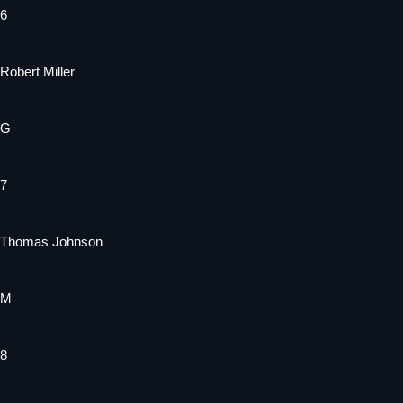
6
Robert Miller
G
7
Thomas Johnson
M
8