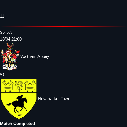
11
Serie A
18/04 21:00
Waltham Abbey
vs
Newmarket Town
Match Completed