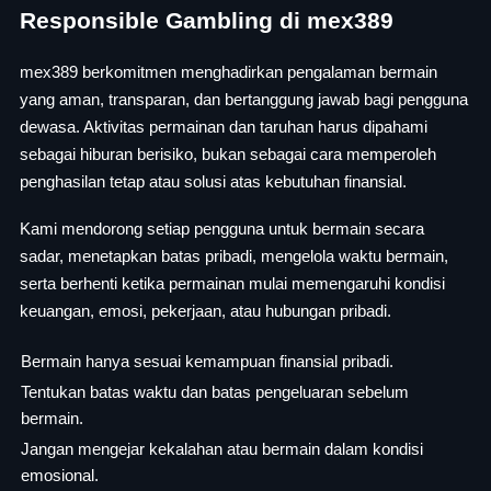
Responsible Gambling di mex389
mex389 berkomitmen menghadirkan pengalaman bermain
yang aman, transparan, dan bertanggung jawab bagi pengguna
dewasa. Aktivitas permainan dan taruhan harus dipahami
sebagai hiburan berisiko, bukan sebagai cara memperoleh
penghasilan tetap atau solusi atas kebutuhan finansial.
Kami mendorong setiap pengguna untuk bermain secara
sadar, menetapkan batas pribadi, mengelola waktu bermain,
serta berhenti ketika permainan mulai memengaruhi kondisi
keuangan, emosi, pekerjaan, atau hubungan pribadi.
Bermain hanya sesuai kemampuan finansial pribadi.
Tentukan batas waktu dan batas pengeluaran sebelum
bermain.
Jangan mengejar kekalahan atau bermain dalam kondisi
emosional.