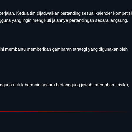
jalan. Kedua tim dijadwalkan bertanding sesuai kalender kompetisi
engguna yang ingin mengikuti jalannya pertandingan secara langsung.
i ini membantu memberikan gambaran strategi yang digunakan oleh
pengguna untuk bermain secara bertanggung jawab, memahami risiko,