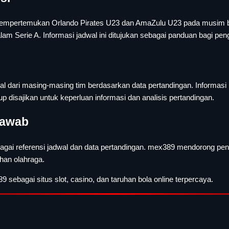
 mempertemukan Orlando Pirates U23 dan AmaZulu U23 pada musim ber
dalam Serie A. Informasi jadwal ini ditujukan sebagai panduan bagi p
l dari masing-masing tim berdasarkan data pertandingan. Informas
 disajikan untuk keperluan informasi dan analisis pertandingan.
Jawab
sebagai referensi jadwal dan data pertandingan. mex389 mendorong 
han olahraga.
89
sebagai situs slot, casino, dan taruhan bola online terpercaya.