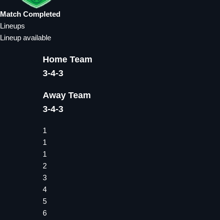
Match Completed
Lineups
Lineup available
Home Team
3-4-3
Away Team
3-4-3
1
1
1
2
3
4
5
6