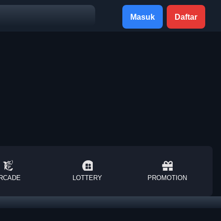
Masuk
Daftar
RCADE
LOTTERY
PROMOTION