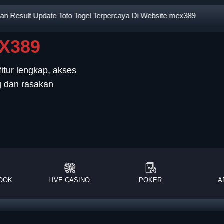
Toto Togel Terpercaya Di Website mex389
X389
itur lengkap, akses
g dan rasakan
OOK
LIVE CASINO
POKER
A