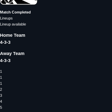
Match Completed
Lineups
Lineup available
Home Team
4-3-3
Away Team
4-3-3
1
1
1
2
3
4
5