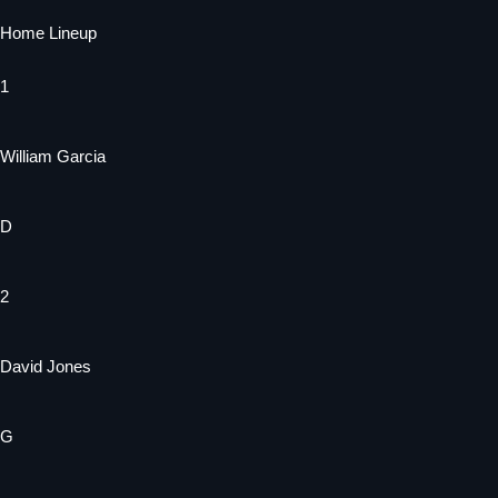
Home Lineup
1
William Garcia
D
2
David Jones
G