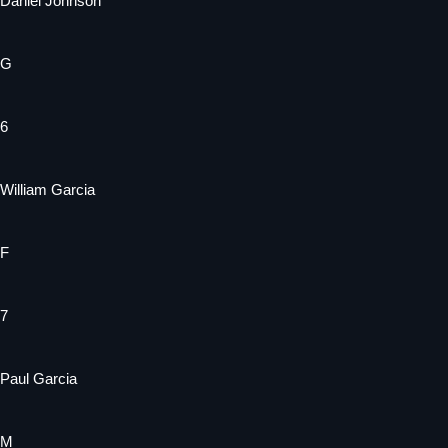
Daniel Johnson
G
6
William Garcia
F
7
Paul Garcia
M