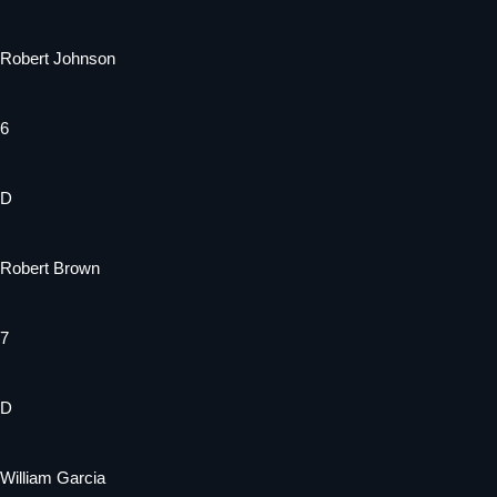
Robert Johnson
6
D
Robert Brown
7
D
William Garcia