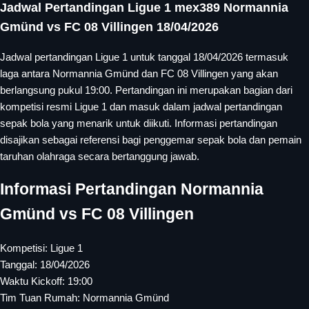
Jadwal Pertandingan Ligue 1 mex389 Normannia
Gmünd vs FC 08 Villingen 18/04/2026
Jadwal pertandingan Ligue 1 untuk tanggal 18/04/2026 termasuk
laga antara Normannia Gmünd dan FC 08 Villingen yang akan
berlangsung pukul 19:00. Pertandingan ini merupakan bagian dari
kompetisi resmi Ligue 1 dan masuk dalam jadwal pertandingan
sepak bola yang menarik untuk diikuti. Informasi pertandingan
disajikan sebagai referensi bagi penggemar sepak bola dan pemain
taruhan olahraga secara bertanggung jawab.
Informasi Pertandingan Normannia
Gmünd vs FC 08 Villingen
Kompetisi: Ligue 1
Tanggal: 18/04/2026
Waktu Kickoff: 19:00
Tim Tuan Rumah: Normannia Gmünd