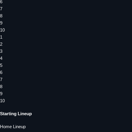
6
7
8
9
10
1
2
3
4
5
6
7
8
9
10
Starting Lineup
Home Lineup