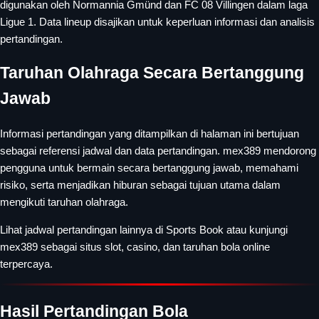
digunakan oleh Normannia Gmünd dan FC 08 Villingen dalam laga
Ligue 1. Data lineup disajikan untuk keperluan informasi dan analisis
pertandingan.
Taruhan Olahraga Secara Bertanggung
Jawab
Informasi pertandingan yang ditampilkan di halaman ini bertujuan
sebagai referensi jadwal dan data pertandingan. mex389 mendorong
pengguna untuk bermain secara bertanggung jawab, memahami
risiko, serta menjadikan hiburan sebagai tujuan utama dalam
mengikuti taruhan olahraga.
Lihat jadwal pertandingan lainnya di
Sports Book
atau kunjungi
mex389
sebagai situs slot, casino, dan taruhan bola online
terpercaya.
Hasil Pertandingan Bola