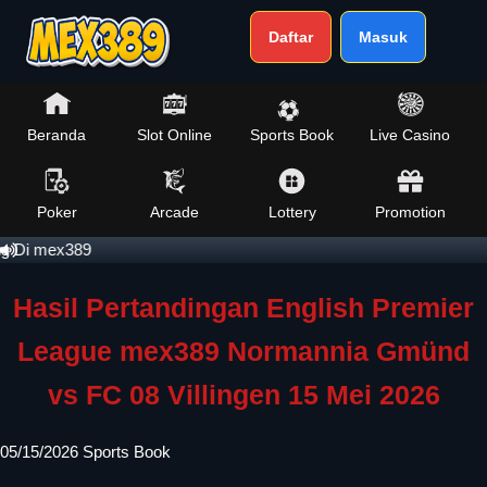
Daftar
Masuk
Beranda
Slot Online
Sports Book
Live Casino
Poker
Arcade
Lottery
Promotion
 mex389
Hasil Pertandingan English Premier
League mex389 Normannia Gmünd
vs FC 08 Villingen 15 Mei 2026
05/15/2026
Sports Book