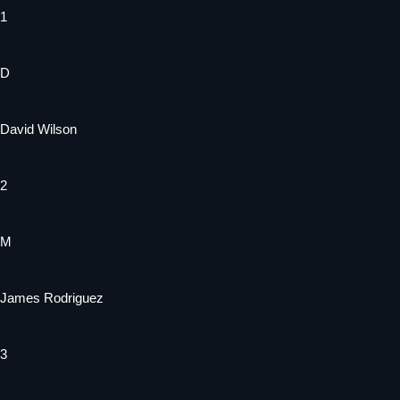
1
D
David Wilson
2
M
James Rodriguez
3