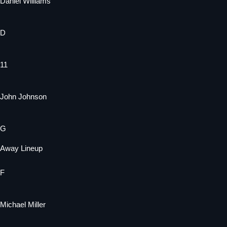
Daniel Williams
D
11
John Johnson
G
Away Lineup
F
Michael Miller