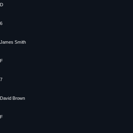
D
6
James Smith
F
7
David Brown
F