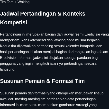
Tim Tamu: Woking
Jadwal Pertandingan & Konteks
Kompetisi
Pertandingan ini merupakan bagian dari jadwal resmi Eredivisie yang
mempertemukan Gateshead dan Woking pada musim berjalan.
Kedua tim dijadwalkan bertanding sesuai kalender kompetisi dan
hasil pertandingan ini akan menjadi bagian dari rangkaian laga dalam
Eredivisie. Informasi jadwal ini ditujukan sebagai panduan bagi
pengguna yang ingin mengikuti jalannya pertandingan secara
langsung.
Susunan Pemain & Formasi Tim
Susunan pemain dan formasi yang ditampilkan merupakan lineup
awal dari masing-masing tim berdasarkan data pertandingan.
Informasi ini membantu memberikan gambaran strategi yang