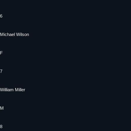
6
Michael Wilson
F
7
William Miller
M
8