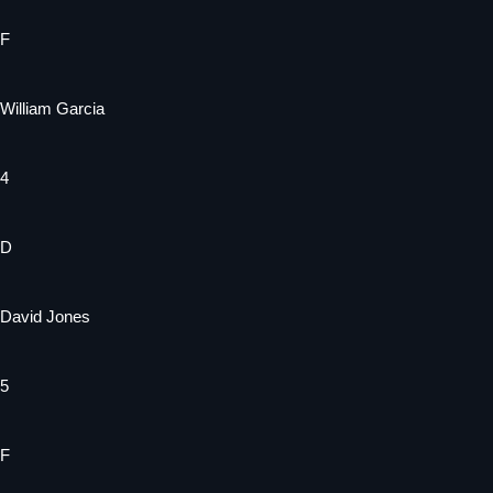
F
William Garcia
4
D
David Jones
5
F