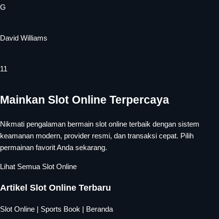
G
David Williams
11
Mainkan Slot Online Terpercaya
Nikmati pengalaman bermain slot online terbaik dengan sistem
keamanan modern, provider resmi, dan transaksi cepat. Pilih
permainan favorit Anda sekarang.
Lihat Semua Slot Online
Artikel Slot Online Terbaru
Slot Online
|
Sports Book
|
Beranda