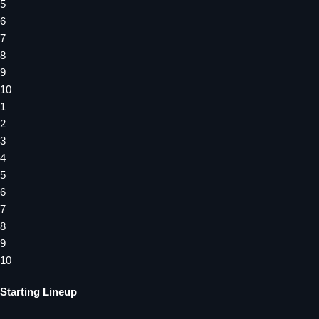
5
6
7
8
9
10
1
2
3
4
5
6
7
8
9
10
Starting Lineup