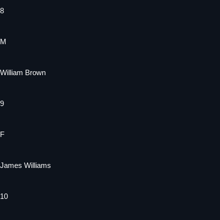
8
M
William Brown
9
F
James Williams
10