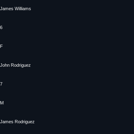
James Williams
6
F
John Rodriguez
7
M
James Rodriguez