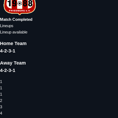
Match Completed
Lineups
Lineup available
Home Team
4-2-3-1
Away Team
4-2-3-1
1
1
1
2
3
4