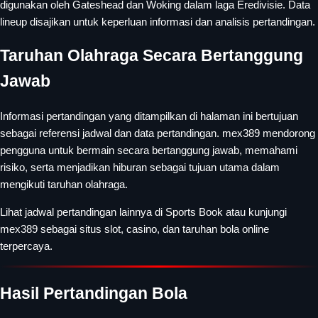
digunakan oleh Gateshead dan Woking dalam laga Eredivisie. Data
lineup disajikan untuk keperluan informasi dan analisis pertandingan.
Taruhan Olahraga Secara Bertanggung
Jawab
Informasi pertandingan yang ditampilkan di halaman ini bertujuan
sebagai referensi jadwal dan data pertandingan. mex389 mendorong
pengguna untuk bermain secara bertanggung jawab, memahami
risiko, serta menjadikan hiburan sebagai tujuan utama dalam
mengikuti taruhan olahraga.
Lihat jadwal pertandingan lainnya di
Sports Book
atau kunjungi
mex389
sebagai situs slot, casino, dan taruhan bola online
terpercaya.
Hasil Pertandingan Bola