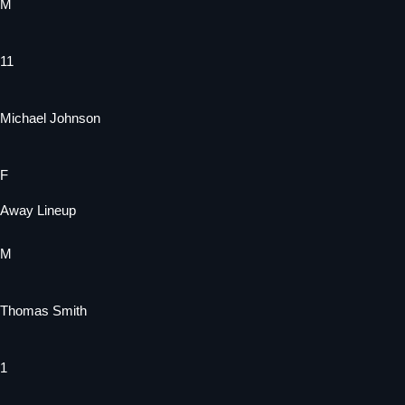
M
11
Michael Johnson
F
Away Lineup
M
Thomas Smith
1