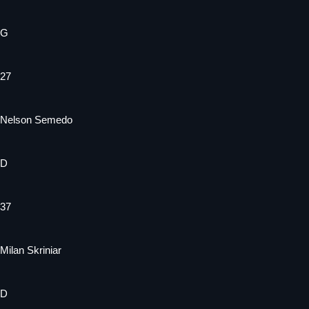
G
27
Nelson Semedo
D
37
Milan Skriniar
D