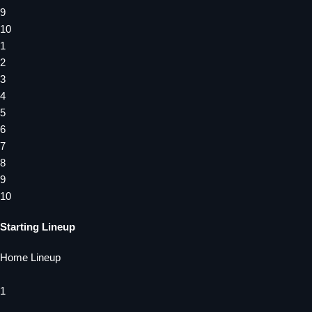
9
10
1
2
3
4
5
6
7
8
9
10
Starting Lineup
Home Lineup
1