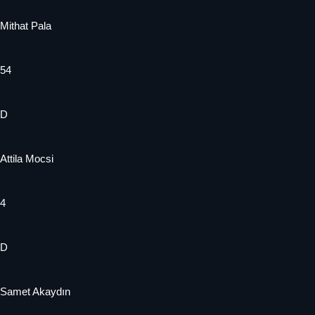
Mithat Pala
54
D
Attila Mocsi
4
D
Samet Akaydın