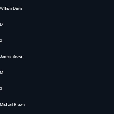
William Davis
D
2
James Brown
M
3
Michael Brown