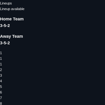
Lineups
Lineup available
Home Team
3-5-2
Away Team
3-5-2
1
1
1
2
3
4
5
6
7
8