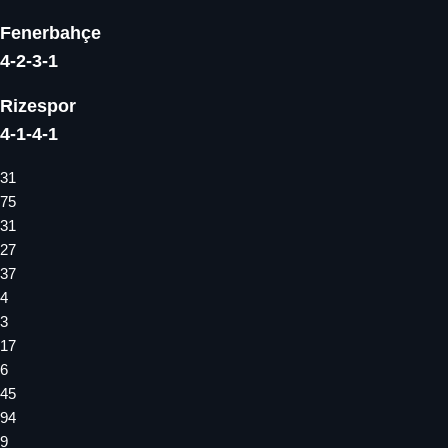
Fenerbahçe
4-2-3-1
Rizespor
4-1-4-1
31
75
31
27
37
4
3
17
6
45
94
9