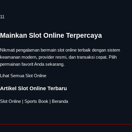
11
Mainkan Slot Online Terpercaya
Nikmati pengalaman bermain slot online terbaik dengan sistem
keamanan modern, provider resmi, dan transaksi cepat. Pilih
permainan favorit Anda sekarang.
Lihat Semua Slot Online
Artikel Slot Online Terbaru
Slot Online
|
Sports Book
|
Beranda