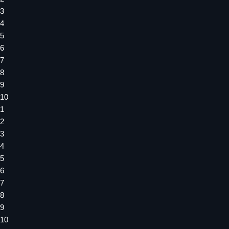
3
4
5
6
7
8
9
10
1
2
3
4
5
6
7
8
9
10