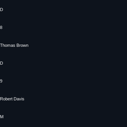
D
8
Thomas Brown
D
9
Robert Davis
M