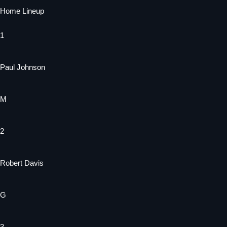
Home Lineup
1
Paul Johnson
M
2
Robert Davis
G
3