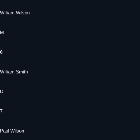
William Wilson
M
6
William Smith
D
7
Paul Wilson