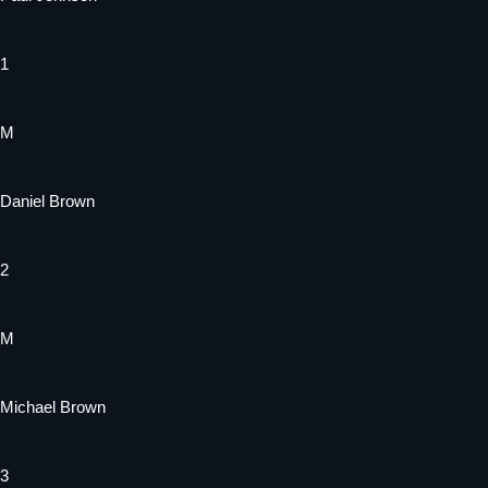
1
M
Daniel Brown
2
M
Michael Brown
3