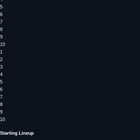
5
6
7
8
9
10
1
2
3
4
5
6
7
8
9
10
Starting Lineup