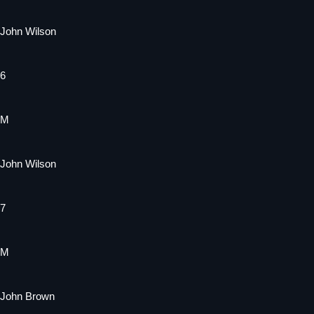
John Wilson
6
M
John Wilson
7
M
John Brown