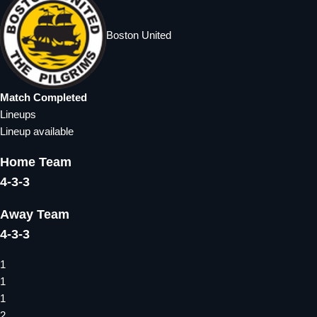
Boston United
Match Completed
Lineups
Lineup available
Home Team
4-3-3
Away Team
4-3-3
1
1
1
2