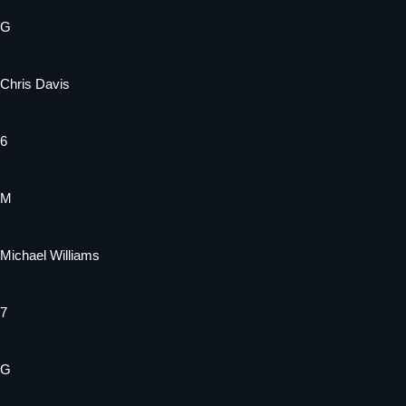
G
Chris Davis
6
M
Michael Williams
7
G