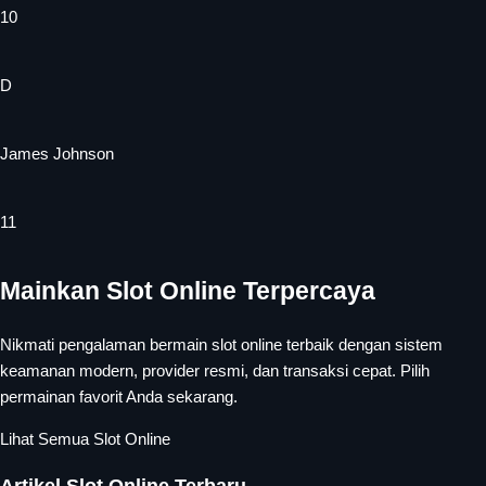
10
D
James Johnson
11
Mainkan Slot Online Terpercaya
Nikmati pengalaman bermain slot online terbaik dengan sistem
keamanan modern, provider resmi, dan transaksi cepat. Pilih
permainan favorit Anda sekarang.
Lihat Semua Slot Online