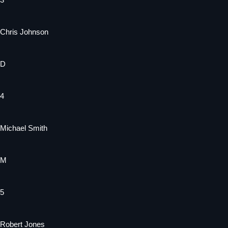
Chris Johnson
D
4
Michael Smith
M
5
Robert Jones