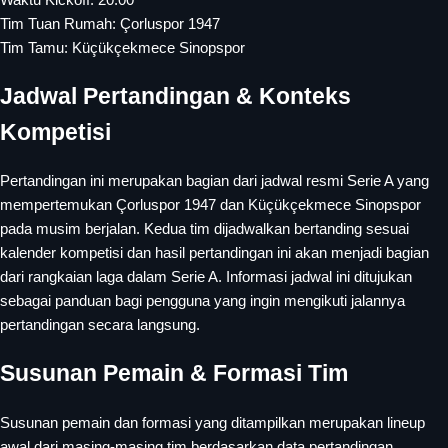
Tim Tuan Rumah: Çorluspor 1947
Tim Tamu: Küçükçekmece Sinopspor
Jadwal Pertandingan & Konteks
Kompetisi
Pertandingan ini merupakan bagian dari jadwal resmi Serie A yang
mempertemukan Çorluspor 1947 dan Küçükçekmece Sinopspor
pada musim berjalan. Kedua tim dijadwalkan bertanding sesuai
kalender kompetisi dan hasil pertandingan ini akan menjadi bagian
dari rangkaian laga dalam Serie A. Informasi jadwal ini ditujukan
sebagai panduan bagi pengguna yang ingin mengikuti jalannya
pertandingan secara langsung.
Susunan Pemain & Formasi Tim
Susunan pemain dan formasi yang ditampilkan merupakan lineup
awal dari masing-masing tim berdasarkan data pertandingan.