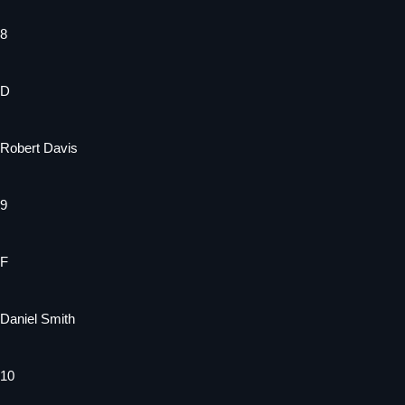
8
D
Robert Davis
9
F
Daniel Smith
10