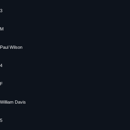
3
M
Paul Wilson
4
F
William Davis
5