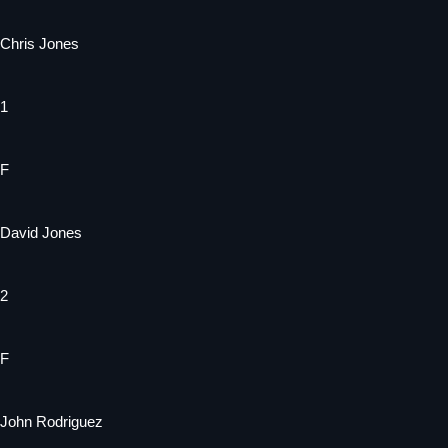
Chris Jones
1
F
David Jones
2
F
John Rodriguez