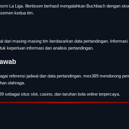
resmi La Liga. Illertissen berhasil mengalahkan Buchbach dengan skor
lasemen kedua tim.
l dari masing-masing tim berdasarkan data pertandingan. Informas
ntuk keperluan informasi dan analisis pertandingan.
Jawab
sebagai referensi jadwal dan data pertandingan. mex389 mendorong 
han olahraga.
89
sebagai situs slot, casino, dan taruhan bola online terpercaya.