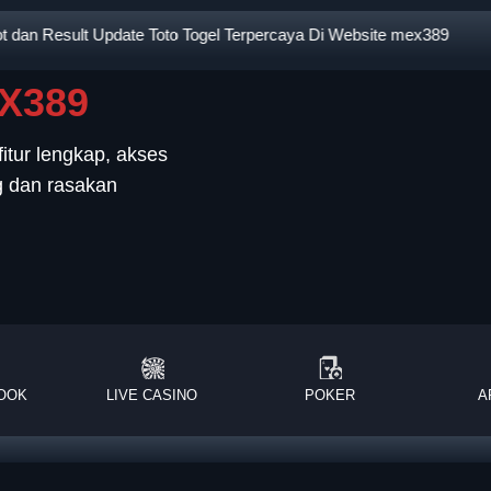
e Toto Togel Terpercaya Di Website mex389
X389
itur lengkap, akses
g dan rasakan
OOK
LIVE CASINO
POKER
A