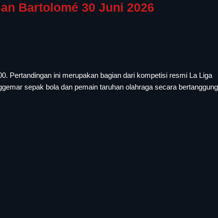
an Bartolomé 30 Juni 2026
0. Pertandingan ini merupakan bagian dari kompetisi resmi La Liga
enggemar sepak bola dan pemain taruhan olahraga secara bertanggung