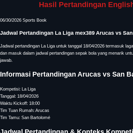
Hasil Pertandingan Engli
06/30/2026
Sports Book
Jadwal Pertandingan La Liga mex389 Arucas vs San
Jadwal pertandingan La Liga untuk tanggal 18/04/2026 termasuk lag
dan masuk dalam jadwal pertandingan sepak bola yang menarik untuk 
jawab.
Informasi Pertandingan Arucas vs San B
Kompetisi: La Liga
Tanggal: 18/04/2026
Waktu Kickoff: 18:00
Tim Tuan Rumah: Arucas
Tim Tamu: San Bartolomé
Jadwal Pertandingan & Konteks Kompeti