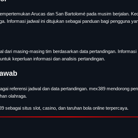
mempertemukan Arucas dan San Bartolomé pada musim berjalan. Kedua
iga. Informasi jadwal ini ditujukan sebagai panduan bagi pengguna ya
l dari masing-masing tim berdasarkan data pertandingan. Informas
untuk keperluan informasi dan analisis pertandingan.
Jawab
sebagai referensi jadwal dan data pertandingan. mex389 mendorong 
han olahraga.
89
sebagai situs slot, casino, dan taruhan bola online terpercaya.