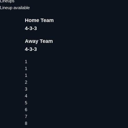
Lineups
Lineup available
Home Team
4-3-3
Away Team
4-3-3
1
1
1
2
3
4
5
6
7
8