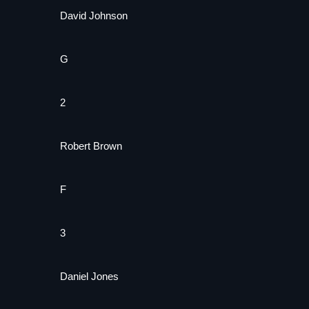
David Johnson
G
2
Robert Brown
F
3
Daniel Jones