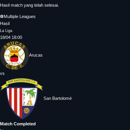
Hasil match yang telah selesai.
⚽
Multiple Leagues
Hasil
La Liga
18/04 18:00
Arucas
vs
San Bartolomé
Match Completed