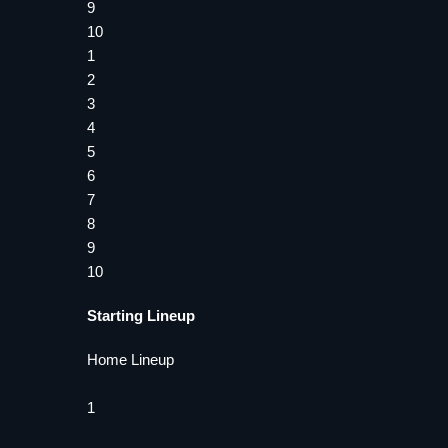
9
10
1
2
3
4
5
6
7
8
9
10
Starting Lineup
Home Lineup
1