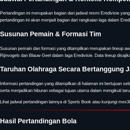
Pertandingan ini merupakan bagian dari jadwal resmi Eredivisie ya
pertandingan ini akan menjadi bagian dari rangkaian laga dalam Ered
Susunan Pemain & Formasi Tim
Susunan pemain dan formasi yang ditampilkan merupakan lineup awa
Rijnvogels dan Blauw Geel dalam laga Eredivisie. Data lineup disajik
Taruhan Olahraga Secara Bertanggung 
Informasi pertandingan yang ditampilkan di halaman ini bertujuan 
serta menjadikan hiburan sebagai tujuan utama dalam mengikuti taru
Lihat jadwal pertandingan lainnya di
Sports Book
atau kunjungi
mex3
Hasil Pertandingan Bola