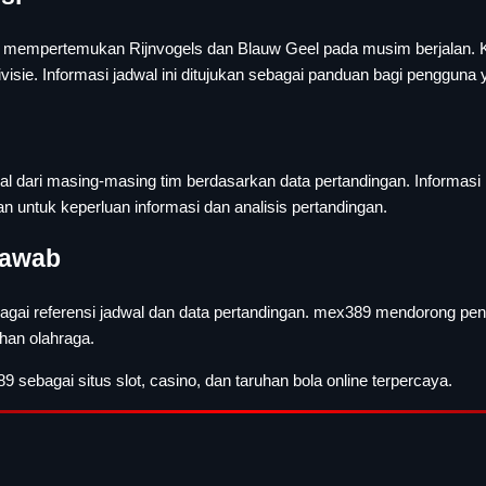
ng mempertemukan Rijnvogels dan Blauw Geel pada musim berjalan. Ke
ivisie. Informasi jadwal ini ditujukan sebagai panduan bagi pengguna
l dari masing-masing tim berdasarkan data pertandingan. Informas
an untuk keperluan informasi dan analisis pertandingan.
Jawab
sebagai referensi jadwal dan data pertandingan. mex389 mendorong 
han olahraga.
89
sebagai situs slot, casino, dan taruhan bola online terpercaya.