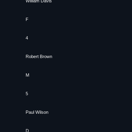
William Davis
F
4
Robert Brown
M
5
Paul Wilson
D