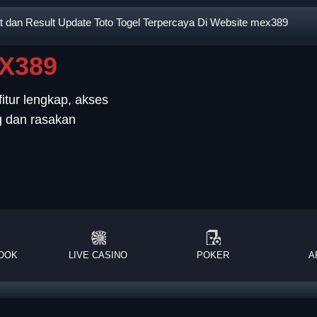
e Toto Togel Terpercaya Di Website mex389
X389
itur lengkap, akses
g dan rasakan
OOK
LIVE CASINO
POKER
A