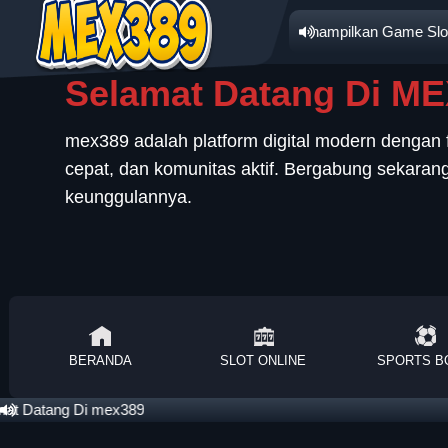
eritahuan : Situs Resmi Menampilkan Game Slot dan Result Updat
Selamat Datang Di
ME
mex389 adalah platform digital modern dengan f
cepat, dan komunitas aktif. Bergabung sekaran
keunggulannya.
BERANDA
SLOT ONLINE
SPORTS B
Datang Di mex389