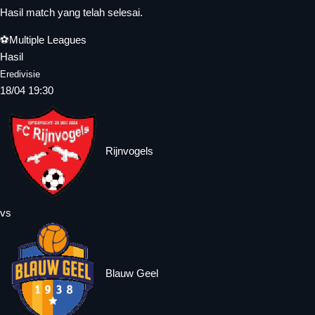
Hasil match yang telah selesai.
⚽
Multiple Leagues
Hasil
Eredivisie
18/04 19:30
Rijnvogels
vs
Blauw Geel