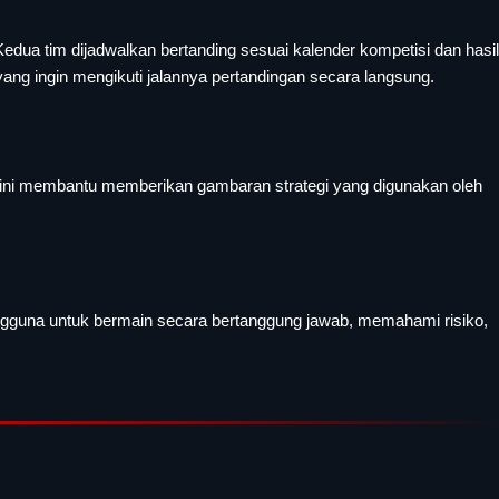
dua tim dijadwalkan bertanding sesuai kalender kompetisi dan hasil
 yang ingin mengikuti jalannya pertandingan secara langsung.
i ini membantu memberikan gambaran strategi yang digunakan oleh
pengguna untuk bermain secara bertanggung jawab, memahami risiko,