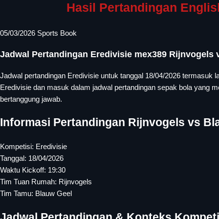
Hasil Pertandingan Engli
05/03/2026
Sports Book
Jadwal Pertandingan Eredivisie mex389 Rijnvogels 
Jadwal pertandingan Eredivisie untuk tanggal 18/04/2026 termasuk l
Eredivisie dan masuk dalam jadwal pertandingan sepak bola yang men
bertanggung jawab.
Informasi Pertandingan Rijnvogels vs B
Kompetisi: Eredivisie
Tanggal: 18/04/2026
Waktu Kickoff: 19:30
Tim Tuan Rumah: Rijnvogels
Tim Tamu: Blauw Geel
Jadwal Pertandingan & Konteks Kompeti